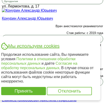
Ортодонтия
ул. Лермонтова, д. 17
Конурин Александр Юрьевич
Врач анестезиолог-реаниматолог
Стаж работы: с 2019 года
Анестезиолог-реаниматолог
ул. Академическая, д. 30а
ул. Лермонтова, д. 17
ул. Розы
Мы используем cookies
Люксембург, д. 215в
ул. Александра Невского, д. 17
Продолжая использование сайта, Вы принимаете
условия
Политики в отношении обработки
Терехова Ирина Владимировна
персональных данных
и даёте
Согласие на
обработку персональных данных
. В случае отказа от
Врач стоматолог-терапевт
использования файлов cookie некоторые функции
Стаж работы: с 2020 года
сайта могут быть недоступны или работать
некорректно.
Терапия
ул. Лермонтова, д. 281/1
Принять
Отклонить
Ефимец (Воробьева) Кристина Андреевна