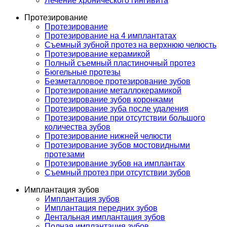
Лечение хронического гингивита
Протезирование
Протезирование
Протезирование на 4 имплантатах
Съемный зубной протез на верхнюю челюсть
Протезирование керамикой
Полный съемный пластиночный протез
Бюгельные протезы
Безметалловое протезирование зубов
Протезирование металлокерамикой
Протезирование зубов коронками
Протезирование зуба после удаления
Протезирование при отсутствии большого
количества зубов
Протезирование нижней челюсти
Протезирование зубов мостовидными
протезами
Протезирование зубов на имплантах
Съемный протез при отсутствии зубов
Имплантация зубов
Имплантация зубов
Имплантация передних зубов
Дентальная имплантация зубов
Полная имплантация зубов