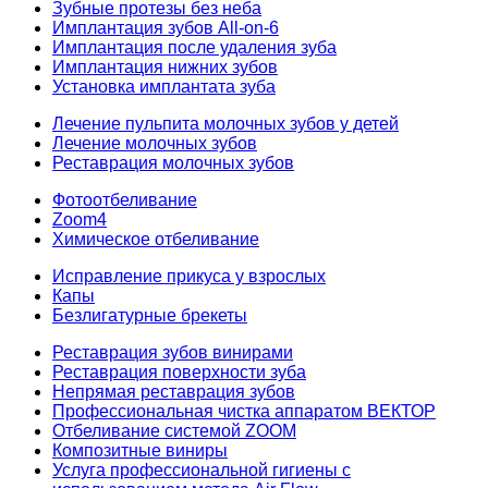
Зубные протезы без неба
Имплантация зубов All-on-6
Имплантация после удаления зуба
Имплантация нижних зубов
Установка имплантата зуба
Лечение пульпита молочных зубов у детей
Лечение молочных зубов
Реставрация молочных зубов
Фотоотбеливание
Zoom4
Химическое отбеливание
Исправление прикуса у взрослых
Капы
Безлигатурные брекеты
Реставрация зубов винирами
Реставрация поверхности зуба
Непрямая реставрация зубов
Профессиональная чистка аппаратом ВЕКТОР
Отбеливание системой ZOOM
Композитные виниры
Услуга профессиональной гигиены с