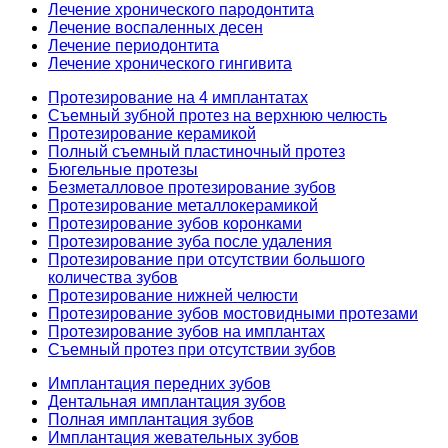
Лечение хронического пародонтита
Лечение воспаленных десен
Лечение периодонтита
Лечение хронического гингивита
Протезирование на 4 имплантатах
Съемный зубной протез на верхнюю челюсть
Протезирование керамикой
Полный съемный пластиночный протез
Бюгельные протезы
Безметалловое протезирование зубов
Протезирование металлокерамикой
Протезирование зубов коронками
Протезирование зуба после удаления
Протезирование при отсутствии большого
количества зубов
Протезирование нижней челюсти
Протезирование зубов мостовидными протезами
Протезирование зубов на имплантах
Съемный протез при отсутствии зубов
Имплантация передних зубов
Дентальная имплантация зубов
Полная имплантация зубов
Имплантация жевательных зубов