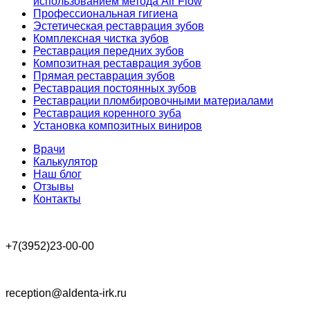
использованием метода Air Flow
Профессиональная гигиена
Эстетическая реставрация зубов
Комплексная чистка зубов
Реставрация передних зубов
Композитная реставрация зубов
Прямая реставрация зубов
Реставрация постоянных зубов
Реставрации пломбировочными материалами
Реставрация коренного зуба
Установка композитных виниров
Врачи
Калькулятор
Наш блог
Отзывы
Контакты
+7(3952)23-00-00
reception@aldenta-irk.ru