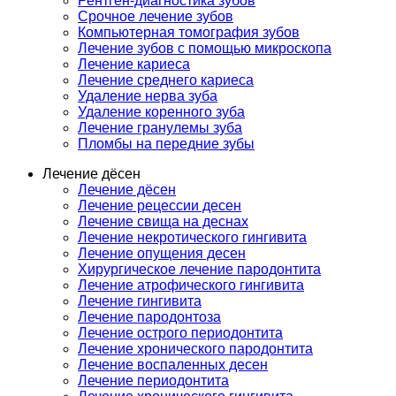
Рентген-диагностика зубов
Срочное лечение зубов
Компьютерная томография зубов
Лечение зубов с помощью микроскопа
Лечение кариеса
Лечение среднего кариеса
Удаление нерва зуба
Удаление коренного зуба
Лечение гранулемы зуба
Пломбы на передние зубы
Лечение дёсен
Лечение дёсен
Лечение рецессии десен
Лечение свища на деснах
Лечение некротического гингивита
Лечение опущения десен
Хирургическое лечение пародонтита
Лечение атрофического гингивита
Лечение гингивита
Лечение пародонтоза
Лечение острого периодонтита
Лечение хронического пародонтита
Лечение воспаленных десен
Лечение периодонтита