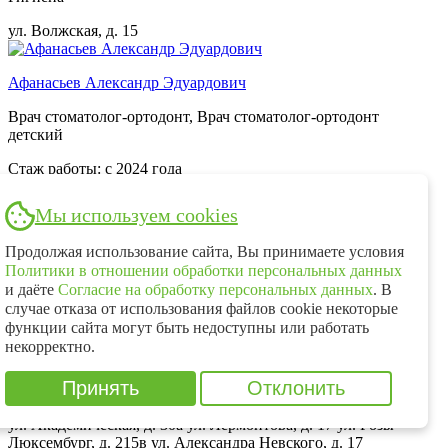
ул. Волжская, д. 15
Афанасьев Александр Эдуардович
Врач стоматолог-ортодонт, Врач стоматолог-ортодонт
детский
Стаж работы: с 2024 года
Ортодонтия
Мы используем cookies
ул. Лермонтова, д. 17
Продолжая использование сайта, Вы принимаете условия
Политики в отношении обработки персональных данных
Конурин Александр Юрьевич
и даёте
Согласие на обработку персональных данных
. В
случае отказа от использования файлов cookie некоторые
Врач анестезиолог-реаниматолог
функции сайта могут быть недоступны или работать
некорректно.
Стаж работы: с 2019 года
Принять
Отклонить
Анестезиолог-реаниматолог
ул. Академическая, д. 30а
ул. Лермонтова, д. 17
ул. Розы
Люксембург, д. 215в
ул. Александра Невского, д. 17