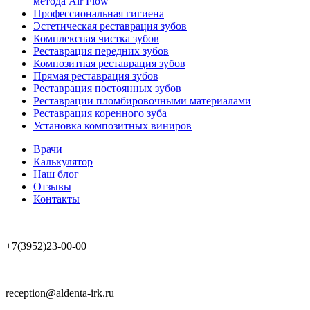
метода Air Flow
Профессиональная гигиена
Эстетическая реставрация зубов
Комплексная чистка зубов
Реставрация передних зубов
Композитная реставрация зубов
Прямая реставрация зубов
Реставрация постоянных зубов
Реставрации пломбировочными материалами
Реставрация коренного зуба
Установка композитных виниров
Врачи
Калькулятор
Наш блог
Отзывы
Контакты
+7(3952)23-00-00
reception@aldenta-irk.ru