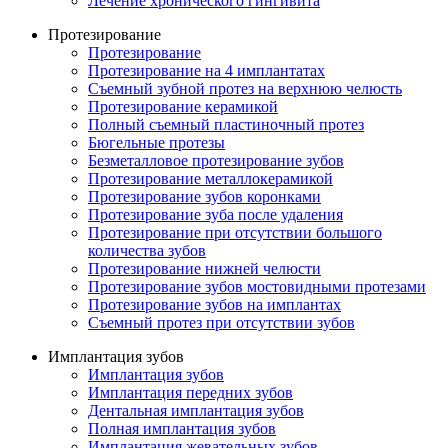
Лечение хронического гингивита
Протезирование
Протезирование
Протезирование на 4 имплантатах
Съемный зубной протез на верхнюю челюсть
Протезирование керамикой
Полный съемный пластиночный протез
Бюгельные протезы
Безметалловое протезирование зубов
Протезирование металлокерамикой
Протезирование зубов коронками
Протезирование зуба после удаления
Протезирование при отсутствии большого
количества зубов
Протезирование нижней челюсти
Протезирование зубов мостовидными протезами
Протезирование зубов на имплантах
Съемный протез при отсутствии зубов
Имплантация зубов
Имплантация зубов
Имплантация передних зубов
Дентальная имплантация зубов
Полная имплантация зубов
Имплантация жевательных зубов