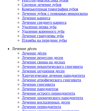
Рентген-диагностика зубов
Срочное лечение зубов
Компьютерная томография зубов
Лечение зубов с помощью микроскопа
Лечение кариеса
Лечение среднего кариеса
Удаление нерва зуба
Удаление коренного зуба
Лечение гранулемы зуба
Пломбы на передние зубы
Лечение дёсен
Лечение дёсен
Лечение рецессии десен
Лечение свища на деснах
Лечение некротического гингивита
Лечение опущения десен
Хирургическое лечение пародонтита
Лечение атрофического гингивита
Лечение гингивита
Лечение пародонтоза
Лечение острого периодонтита
Лечение хронического пародонтита
Лечение воспаленных десен
Лечение периодонтита