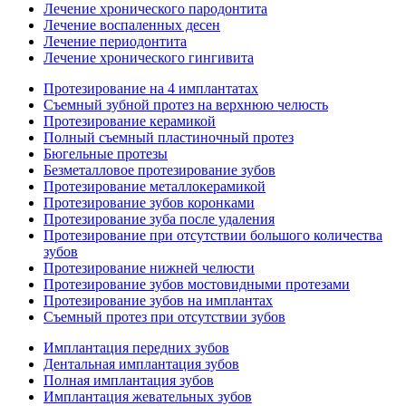
Лечение хронического пародонтита
Лечение воспаленных десен
Лечение периодонтита
Лечение хронического гингивита
Протезирование на 4 имплантатах
Съемный зубной протез на верхнюю челюсть
Протезирование керамикой
Полный съемный пластиночный протез
Бюгельные протезы
Безметалловое протезирование зубов
Протезирование металлокерамикой
Протезирование зубов коронками
Протезирование зуба после удаления
Протезирование при отсутствии большого количества
зубов
Протезирование нижней челюсти
Протезирование зубов мостовидными протезами
Протезирование зубов на имплантах
Съемный протез при отсутствии зубов
Имплантация передних зубов
Дентальная имплантация зубов
Полная имплантация зубов
Имплантация жевательных зубов