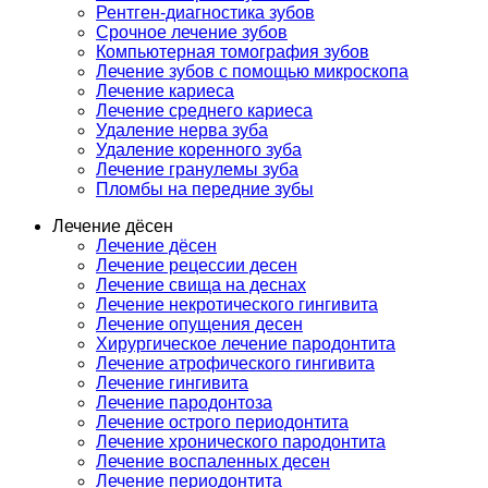
Рентген-диагностика зубов
Срочное лечение зубов
Компьютерная томография зубов
Лечение зубов с помощью микроскопа
Лечение кариеса
Лечение среднего кариеса
Удаление нерва зуба
Удаление коренного зуба
Лечение гранулемы зуба
Пломбы на передние зубы
Лечение дёсен
Лечение дёсен
Лечение рецессии десен
Лечение свища на деснах
Лечение некротического гингивита
Лечение опущения десен
Хирургическое лечение пародонтита
Лечение атрофического гингивита
Лечение гингивита
Лечение пародонтоза
Лечение острого периодонтита
Лечение хронического пародонтита
Лечение воспаленных десен
Лечение периодонтита