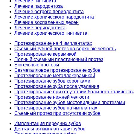
Лечение гингивита
Лечение пародонтоза
Лечение острого периодонтита
Лечение хронического пародонтита
Лечение воспаленных десен
Лечение периодонтита
Лечение хронического гингивита
Протезирование на 4 имплантатах
Съемный зубной протез на верхнюю челюсть
Протезирование керамикой
Полный съемный пластиночный протез
Бюгельные протезы
Безметалловое протезирование зубов
Протезирование металлокерамикой
Протезирование зубов коронками
Протезирование зуба после удаления
Протезирование при отсутствии большого количеств
Протезирование нижней челюсти
Протезирование зубов мостовидными протезами
Протезирование зубов на имплантах
Съемный протез при отсутствии зубов
Имплантация передних зубов
Дентальная имплантация зубов