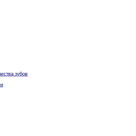
чества зубов
ми