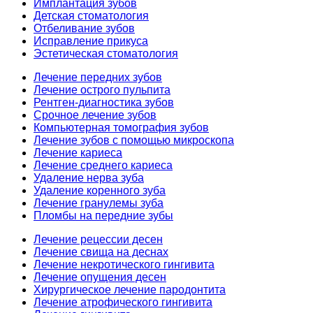
Имплантация зубов
Детская стоматология
Отбеливание зубов
Исправление прикуса
Эстетическая стоматология
Лечение передних зубов
Лечение острого пульпита
Рентген-диагностика зубов
Срочное лечение зубов
Компьютерная томография зубов
Лечение зубов с помощью микроскопа
Лечение кариеса
Лечение среднего кариеса
Удаление нерва зуба
Удаление коренного зуба
Лечение гранулемы зуба
Пломбы на передние зубы
Лечение рецессии десен
Лечение свища на деснах
Лечение некротического гингивита
Лечение опущения десен
Хирургическое лечение пародонтита
Лечение атрофического гингивита