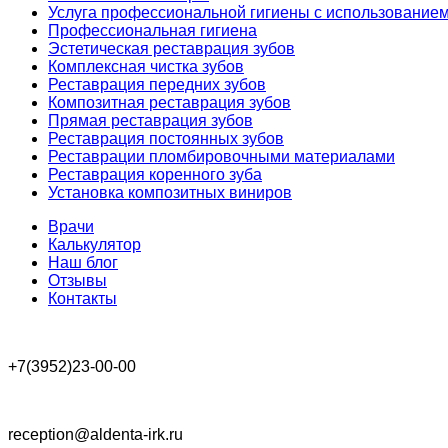
Услуга профессиональной гигиены с использованием 
Профессиональная гигиена
Эстетическая реставрация зубов
Комплексная чистка зубов
Реставрация передних зубов
Композитная реставрация зубов
Прямая реставрация зубов
Реставрация постоянных зубов
Реставрации пломбировочными материалами
Реставрация коренного зуба
Установка композитных виниров
Врачи
Калькулятор
Наш блог
Отзывы
Контакты
+7(3952)23-00-00
reception@aldenta-irk.ru