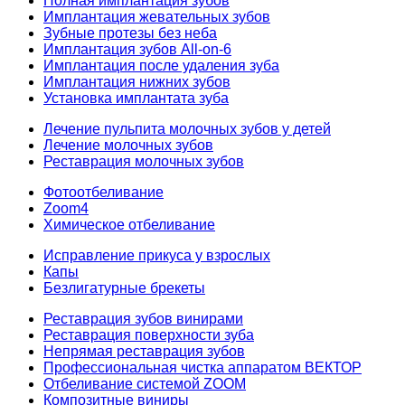
Полная имплантация зубов
Имплантация жевательных зубов
Зубные протезы без неба
Имплантация зубов All-on-6
Имплантация после удаления зуба
Имплантация нижних зубов
Установка имплантата зуба
Лечение пульпита молочных зубов у детей
Лечение молочных зубов
Реставрация молочных зубов
Фотоотбеливание
Zoom4
Химическое отбеливание
Исправление прикуса у взрослых
Капы
Безлигатурные брекеты
Реставрация зубов винирами
Реставрация поверхности зуба
Непрямая реставрация зубов
Профессиональная чистка аппаратом ВЕКТОР
Отбеливание системой ZOOM
Композитные виниры