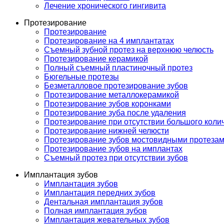
Лечение хронического гингивита
Протезирование
Протезирование
Протезирование на 4 имплантатах
Съемный зубной протез на верхнюю челюсть
Протезирование керамикой
Полный съемный пластиночный протез
Бюгельные протезы
Безметалловое протезирование зубов
Протезирование металлокерамикой
Протезирование зубов коронками
Протезирование зуба после удаления
Протезирование при отсутствии большого коли
Протезирование нижней челюсти
Протезирование зубов мостовидными протеза
Протезирование зубов на имплантах
Съемный протез при отсутствии зубов
Имплантация зубов
Имплантация зубов
Имплантация передних зубов
Дентальная имплантация зубов
Полная имплантация зубов
Имплантация жевательных зубов