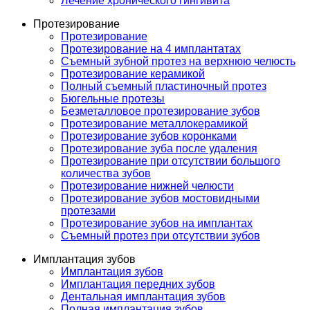
Лечение хронического гингивита
Протезирование
Протезирование
Протезирование на 4 имплантатах
Съемный зубной протез на верхнюю челюсть
Протезирование керамикой
Полный съемный пластиночный протез
Бюгельные протезы
Безметалловое протезирование зубов
Протезирование металлокерамикой
Протезирование зубов коронками
Протезирование зуба после удаления
Протезирование при отсутствии большого
количества зубов
Протезирование нижней челюсти
Протезирование зубов мостовидными
протезами
Протезирование зубов на имплантах
Съемный протез при отсутствии зубов
Имплантация зубов
Имплантация зубов
Имплантация передних зубов
Дентальная имплантация зубов
Полная имплантация зубов