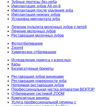
Зубные протезы без неба
Имплантация зубов All-on-6
Имплантация после удаления зуба
Имплантация нижних зубов
Установка имплантата зуба
Лечение пульпита молочных зубов у детей
Лечение молочных зубов
Реставрация молочных зубов
Фотоотбеливание
Zoom4
Химическое отбеливание
Исправление прикуса у взрослых
Капы
Безлигатурные брекеты
Реставрация зубов винирами
Реставрация поверхности зуба
Непрямая реставрация зубов
Профессиональная чистка аппаратом ВЕКТОР
Отбеливание системой ZOOM
Композитные виниры
Услуга профессиональной гигиены с