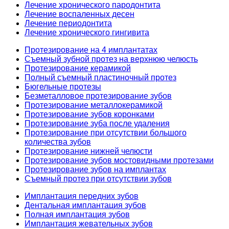
Лечение хронического пародонтита
Лечение воспаленных десен
Лечение периодонтита
Лечение хронического гингивита
Протезирование на 4 имплантатах
Съемный зубной протез на верхнюю челюсть
Протезирование керамикой
Полный съемный пластиночный протез
Бюгельные протезы
Безметалловое протезирование зубов
Протезирование металлокерамикой
Протезирование зубов коронками
Протезирование зуба после удаления
Протезирование при отсутствии большого
количества зубов
Протезирование нижней челюсти
Протезирование зубов мостовидными протезами
Протезирование зубов на имплантах
Съемный протез при отсутствии зубов
Имплантация передних зубов
Дентальная имплантация зубов
Полная имплантация зубов
Имплантация жевательных зубов