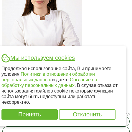
Мы используем cookies
Продолжая использование сайта, Вы принимаете
условия
Политики в отношении обработки
персональных данных
и даёте
Согласие на
обработку персональных данных
. В случае отказа от
Кондратьева Ирина Сергеевна
использования файлов cookie некоторые функции
Врач стоматолог-имплантолог, Врач стоматолог-терапевт, Врач
сайта могут быть недоступны или работать
стоматолог-терапевт детский, Врач стоматолог-хирург, Врач
некорректно.
стоматолог-хирург детский
Принять
Отклонить
Стаж работы: с 2011 года
Терапия