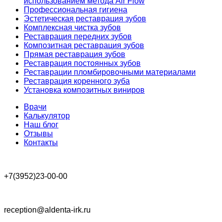
использованием метода Air Flow
Профессиональная гигиена
Эстетическая реставрация зубов
Комплексная чистка зубов
Реставрация передних зубов
Композитная реставрация зубов
Прямая реставрация зубов
Реставрация постоянных зубов
Реставрации пломбировочными материалами
Реставрация коренного зуба
Установка композитных виниров
Врачи
Калькулятор
Наш блог
Отзывы
Контакты
+7(3952)23-00-00
reception@aldenta-irk.ru