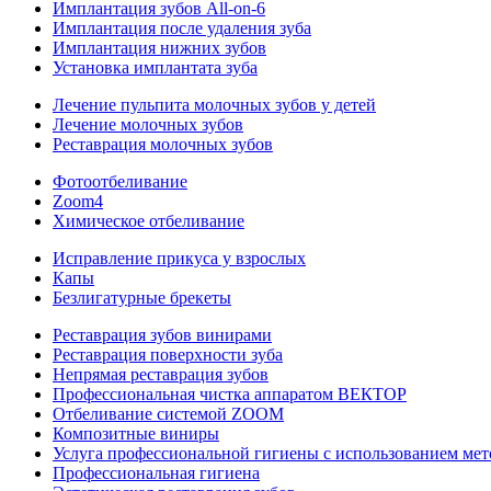
Имплантация зубов All-on-6
Имплантация после удаления зуба
Имплантация нижних зубов
Установка имплантата зуба
Лечение пульпита молочных зубов у детей
Лечение молочных зубов
Реставрация молочных зубов
Фотоотбеливание
Zoom4
Химическое отбеливание
Исправление прикуса у взрослых
Капы
Безлигатурные брекеты
Реставрация зубов винирами
Реставрация поверхности зуба
Непрямая реставрация зубов
Профессиональная чистка аппаратом ВЕКТОР
Отбеливание системой ZOOM
Композитные виниры
Услуга профессиональной гигиены с использованием мето
Профессиональная гигиена