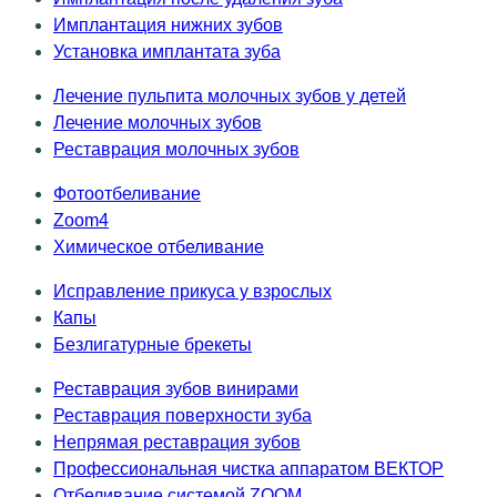
Имплантация нижних зубов
Установка имплантата зуба
Лечение пульпита молочных зубов у детей
Лечение молочных зубов
Реставрация молочных зубов
Фотоотбеливание
Zoom4
Химическое отбеливание
Исправление прикуса у взрослых
Капы
Безлигатурные брекеты
Реставрация зубов винирами
Реставрация поверхности зуба
Непрямая реставрация зубов
Профессиональная чистка аппаратом ВЕКТОР
Отбеливание системой ZOOM