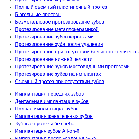
Полный съемный пластиночный протез
Бюгельные протезы
Безметалловое протезирование зубов
Протезирование металлокерамикой
Протезирование зубов коронками
Протезирование зуба после удаления
Протезирование при отсутствии большого количеств
Протезирование нижней челюсти
Протезирование зубов мостовидными протезами
Протезирование зубов на имплантах
Съемный протез при отсутствии зубов
Имплантация передних зубов
Дентальная имплантация зубов
Полная имплантация зубов
Имплантация жевательных зубов
Зубные протезы без неба
Имплантация зубов All-on-6
Имплантация после удаления зуба