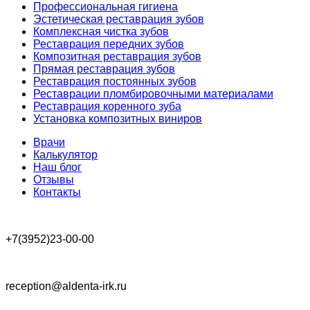
Профессиональная гигиена
Эстетическая реставрация зубов
Комплексная чистка зубов
Реставрация передних зубов
Композитная реставрация зубов
Прямая реставрация зубов
Реставрация постоянных зубов
Реставрации пломбировочными материалами
Реставрация коренного зуба
Установка композитных виниров
Врачи
Калькулятор
Наш блог
Отзывы
Контакты
+7(3952)23-00-00
reception@aldenta-irk.ru