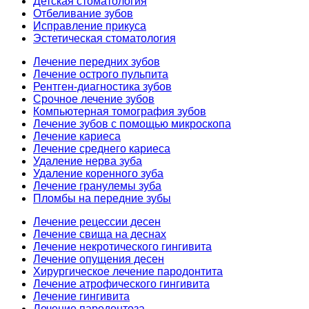
Детская стоматология
Отбеливание зубов
Исправление прикуса
Эстетическая стоматология
Лечение передних зубов
Лечение острого пульпита
Рентген-диагностика зубов
Срочное лечение зубов
Компьютерная томография зубов
Лечение зубов с помощью микроскопа
Лечение кариеса
Лечение среднего кариеса
Удаление нерва зуба
Удаление коренного зуба
Лечение гранулемы зуба
Пломбы на передние зубы
Лечение рецессии десен
Лечение свища на деснах
Лечение некротического гингивита
Лечение опущения десен
Хирургическое лечение пародонтита
Лечение атрофического гингивита
Лечение гингивита
Лечение пародонтоза