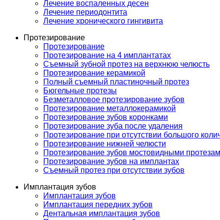
Лечение воспаленных десен
Лечение периодонтита
Лечение хронического гингивита
Протезирование
Протезирование
Протезирование на 4 имплантатах
Съемный зубной протез на верхнюю челюсть
Протезирование керамикой
Полный съемный пластиночный протез
Бюгельные протезы
Безметалловое протезирование зубов
Протезирование металлокерамикой
Протезирование зубов коронками
Протезирование зуба после удаления
Протезирование при отсутствии большого коли
Протезирование нижней челюсти
Протезирование зубов мостовидными протеза
Протезирование зубов на имплантах
Съемный протез при отсутствии зубов
Имплантация зубов
Имплантация зубов
Имплантация передних зубов
Дентальная имплантация зубов