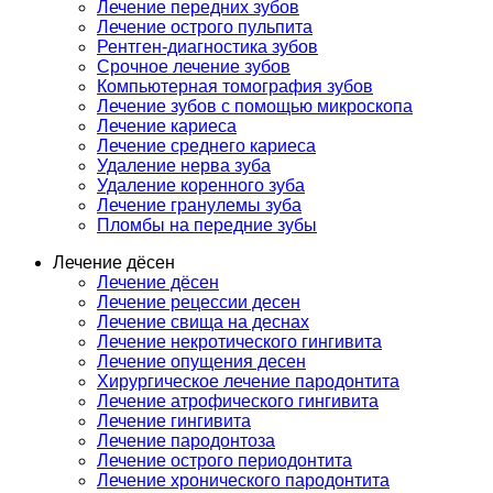
Лечение передних зубов
Лечение острого пульпита
Рентген-диагностика зубов
Срочное лечение зубов
Компьютерная томография зубов
Лечение зубов с помощью микроскопа
Лечение кариеса
Лечение среднего кариеса
Удаление нерва зуба
Удаление коренного зуба
Лечение гранулемы зуба
Пломбы на передние зубы
Лечение дёсен
Лечение дёсен
Лечение рецессии десен
Лечение свища на деснах
Лечение некротического гингивита
Лечение опущения десен
Хирургическое лечение пародонтита
Лечение атрофического гингивита
Лечение гингивита
Лечение пародонтоза
Лечение острого периодонтита
Лечение хронического пародонтита