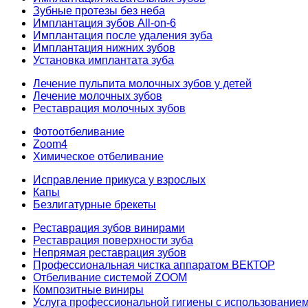
Зубные протезы без неба
Имплантация зубов All-on-6
Имплантация после удаления зуба
Имплантация нижних зубов
Установка имплантата зуба
Лечение пульпита молочных зубов у детей
Лечение молочных зубов
Реставрация молочных зубов
Фотоотбеливание
Zoom4
Химическое отбеливание
Исправление прикуса у взрослых
Капы
Безлигатурные брекеты
Реставрация зубов винирами
Реставрация поверхности зуба
Непрямая реставрация зубов
Профессиональная чистка аппаратом ВЕКТОР
Отбеливание системой ZOOM
Композитные виниры
Услуга профессиональной гигиены с использованием 