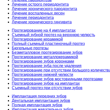
Лечение острого периодонтита
Лечение хронического пародонтита
Лечение воспаленных десен
Лечение периодонтита
Лечение хронического гингивита
Протезирование на 4 имплантатах
Съемный зубной протез на верхнюю челюсть
Протезирование керамикой
Полный съемный пластиночный протез
Бюгельные протезы
Безметалловое протезирование зубов
Протезирование металлокерамикой
Протезирование зубов коронками
Протезирование зуба после удаления
Протезирование при отсутствии большого количеств
Протезирование нижней челюсти
Протезирование зубов мостовидными протезами
Протезирование зубов на имплантах
Съемный протез при отсутствии зубов
Имплантация передних зубов
Дентальная имплантация зубов
Полная имплантация зубов
Имплантация жевательных зубов