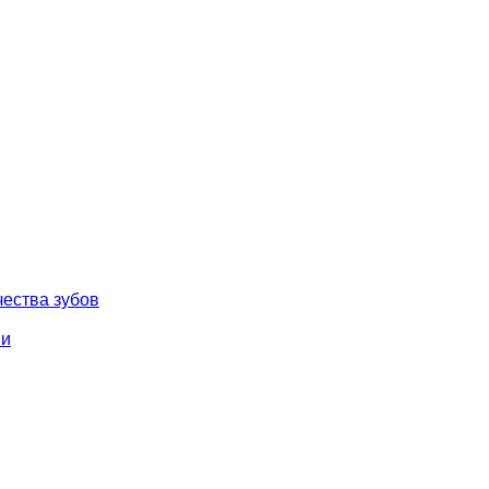
чества зубов
ми