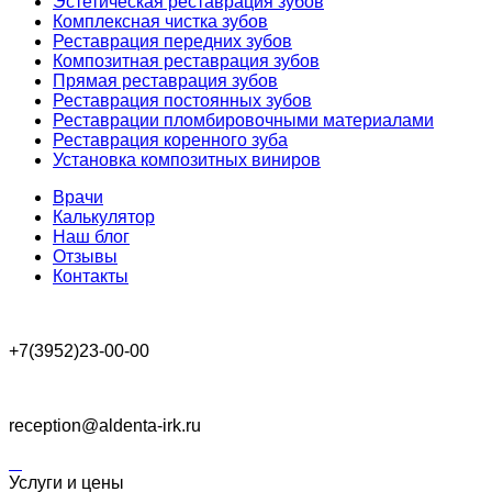
Эстетическая реставрация зубов
Комплексная чистка зубов
Реставрация передних зубов
Композитная реставрация зубов
Прямая реставрация зубов
Реставрация постоянных зубов
Реставрации пломбировочными материалами
Реставрация коренного зуба
Установка композитных виниров
Врачи
Калькулятор
Наш блог
Отзывы
Контакты
+7(3952)23-00-00
reception@aldenta-irk.ru
Услуги и цены