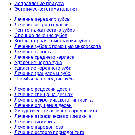
Исправление прикуса
Эстетическая стоматология
Лечение передних зубов
Лечение острого пульпита
Рентген-диагностика зубов
Срочное лечение зубов
Компьютерная томография зубов
Лечение зубов с помощью микроскопа
Лечение кариеса
Лечение среднего кариеса
Удаление нерва зуба
Удаление коренного зуба
Лечение гранулемы зуба
Пломбы на передние зубы
Лечение рецессии десен
Лечение свища на деснах
Лечение некротического гингивита
Лечение опущения десен
Хирургическое лечение пародонтита
Лечение атрофического гингивита
Лечение гингивита
Лечение пародонтоза
Лечение острого периодонтита