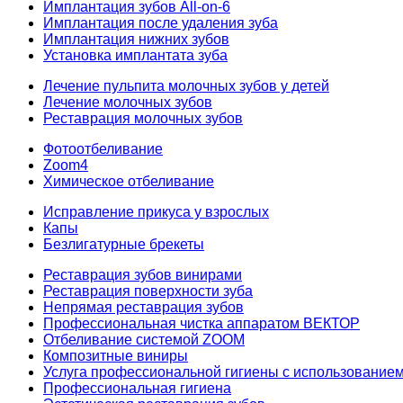
Имплантация зубов All-on-6
Имплантация после удаления зуба
Имплантация нижних зубов
Установка имплантата зуба
Лечение пульпита молочных зубов у детей
Лечение молочных зубов
Реставрация молочных зубов
Фотоотбеливание
Zoom4
Химическое отбеливание
Исправление прикуса у взрослых
Капы
Безлигатурные брекеты
Реставрация зубов винирами
Реставрация поверхности зуба
Непрямая реставрация зубов
Профессиональная чистка аппаратом ВЕКТОР
Отбеливание системой ZOOM
Композитные виниры
Услуга профессиональной гигиены с использованием 
Профессиональная гигиена