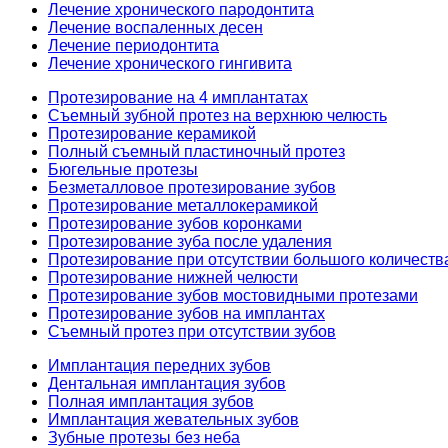
Лечение хронического пародонтита
Лечение воспаленных десен
Лечение периодонтита
Лечение хронического гингивита
Протезирование на 4 имплантатах
Съемный зубной протез на верхнюю челюсть
Протезирование керамикой
Полный съемный пластиночный протез
Бюгельные протезы
Безметалловое протезирование зубов
Протезирование металлокерамикой
Протезирование зубов коронками
Протезирование зуба после удаления
Протезирование при отсутствии большого количеств
Протезирование нижней челюсти
Протезирование зубов мостовидными протезами
Протезирование зубов на имплантах
Съемный протез при отсутствии зубов
Имплантация передних зубов
Дентальная имплантация зубов
Полная имплантация зубов
Имплантация жевательных зубов
Зубные протезы без неба