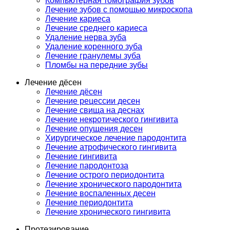
Компьютерная томография зубов
Лечение зубов с помощью микроскопа
Лечение кариеса
Лечение среднего кариеса
Удаление нерва зуба
Удаление коренного зуба
Лечение гранулемы зуба
Пломбы на передние зубы
Лечение дёсен
Лечение дёсен
Лечение рецессии десен
Лечение свища на деснах
Лечение некротического гингивита
Лечение опущения десен
Хирургическое лечение пародонтита
Лечение атрофического гингивита
Лечение гингивита
Лечение пародонтоза
Лечение острого периодонтита
Лечение хронического пародонтита
Лечение воспаленных десен
Лечение периодонтита
Лечение хронического гингивита
Протезирование