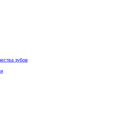
чества зубов
ми