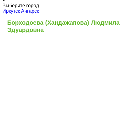
×
Выберите город
Иркутск
Ангарск
Борходоева (Хандажапова) Людмила
Эдуардовна