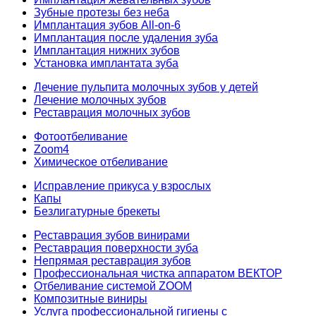
Зубные протезы без неба
Имплантация зубов All-on-6
Имплантация после удаления зуба
Имплантация нижних зубов
Установка имплантата зуба
Лечение пульпита молочных зубов у детей
Лечение молочных зубов
Реставрация молочных зубов
Фотоотбеливание
Zoom4
Химическое отбеливание
Исправление прикуса у взрослых
Капы
Безлигатурные брекеты
Реставрация зубов винирами
Реставрация поверхности зуба
Непрямая реставрация зубов
Профессиональная чистка аппаратом ВЕКТОР
Отбеливание системой ZOOM
Композитные виниры
Услуга профессиональной гигиены с