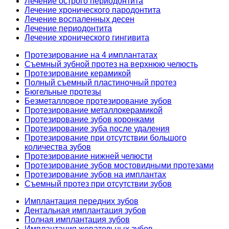
Лечение острого периодонтита
Лечение хронического пародонтита
Лечение воспаленных десен
Лечение периодонтита
Лечение хронического гингивита
Протезирование на 4 имплантатах
Съемный зубной протез на верхнюю челюсть
Протезирование керамикой
Полный съемный пластиночный протез
Бюгельные протезы
Безметалловое протезирование зубов
Протезирование металлокерамикой
Протезирование зубов коронками
Протезирование зуба после удаления
Протезирование при отсутствии большого
количества зубов
Протезирование нижней челюсти
Протезирование зубов мостовидными протезами
Протезирование зубов на имплантах
Съемный протез при отсутствии зубов
Имплантация передних зубов
Дентальная имплантация зубов
Полная имплантация зубов
Имплантация жевательных зубов