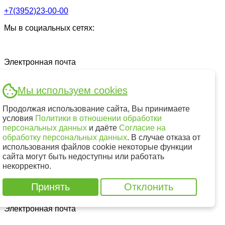
+7(3952)23-00-00
Мы в социальных сетях:
Электронная почта
Мы используем cookies
reception@aldenta-irk.ru
Продолжая использование сайта, Вы принимаете
Единый номер телефона для записи и консультации:
условия
Политики в отношении обработки
персональных данных
и даёте
Согласие на
обработку персональных данных
. В случае отказа от
использования файлов cookie некоторые функции
сайта могут быть недоступны или работать
+7(3952)23-00-00
некорректно.
Мы в социальных сетях:
Принять
Отклонить
Электронная почта