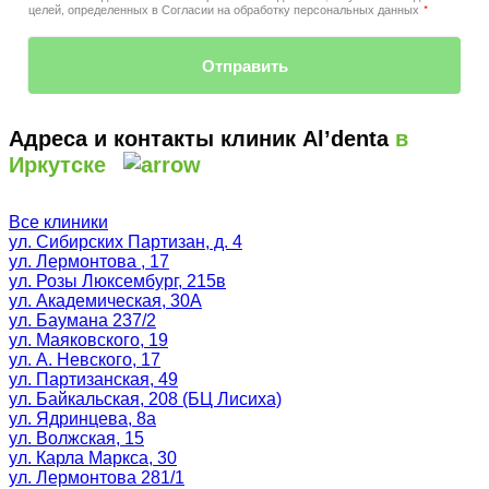
целей, определенных в Согласии на обработку персональных данных
*
Отправить
Адреса и контакты клиник Al’denta
в
Иркутске
Все клиники
ул. Сибирских Партизан, д. 4
ул. Лермонтова , 17
ул. Розы Люксембург, 215в
ул. Академическая, 30А
ул. Баумана 237/2
ул. Маяковского, 19
ул. А. Невского, 17
ул. Партизанская, 49
ул. Байкальская, 208 (БЦ Лисиха)
ул. Ядринцева, 8а
ул. Волжская, 15
ул. Карла Маркса, 30
ул. Лермонтова 281/1