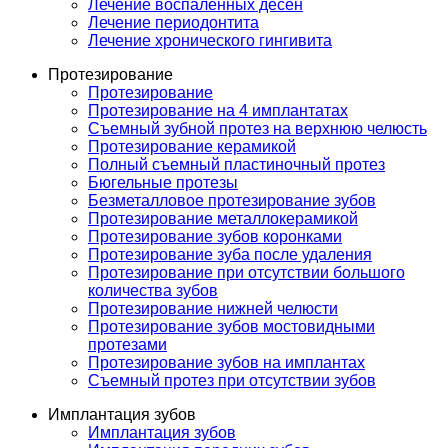
Лечение воспаленных десен
Лечение периодонтита
Лечение хронического гингивита
Протезирование
Протезирование
Протезирование на 4 имплантатах
Съемный зубной протез на верхнюю челюсть
Протезирование керамикой
Полный съемный пластиночный протез
Бюгельные протезы
Безметалловое протезирование зубов
Протезирование металлокерамикой
Протезирование зубов коронками
Протезирование зуба после удаления
Протезирование при отсутствии большого
количества зубов
Протезирование нижней челюсти
Протезирование зубов мостовидными
протезами
Протезирование зубов на имплантах
Съемный протез при отсутствии зубов
Имплантация зубов
Имплантация зубов