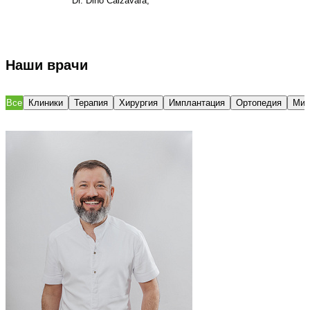
Dr. Dino Calzavara;
Наши врачи
Все
Клиники
Терапия
Хирургия
Имплантация
Ортопедия
Мик