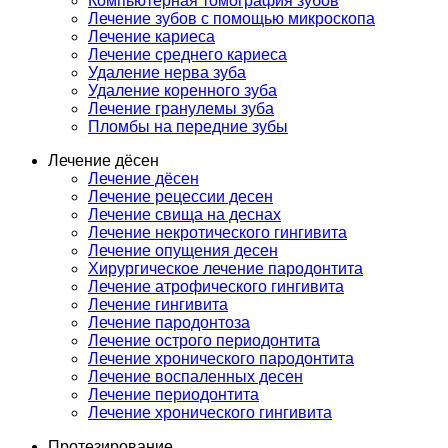
Компьютерная томография зубов
Лечение зубов с помощью микроскопа
Лечение кариеса
Лечение среднего кариеса
Удаление нерва зуба
Удаление коренного зуба
Лечение гранулемы зуба
Пломбы на передние зубы
Лечение дёсен
Лечение дёсен
Лечение рецессии десен
Лечение свища на деснах
Лечение некротического гингивита
Лечение опущения десен
Хирургическое лечение пародонтита
Лечение атрофического гингивита
Лечение гингивита
Лечение пародонтоза
Лечение острого периодонтита
Лечение хронического пародонтита
Лечение воспаленных десен
Лечение периодонтита
Лечение хронического гингивита
Протезирование