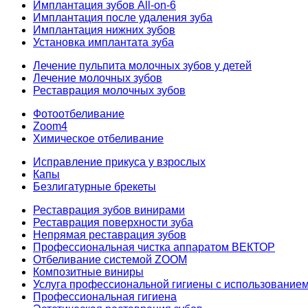
Имплантация зубов All-on-6
Имплантация после удаления зуба
Имплантация нижних зубов
Установка имплантата зуба
Лечение пульпита молочных зубов у детей
Лечение молочных зубов
Реставрация молочных зубов
Фотоотбеливание
Zoom4
Химическое отбеливание
Исправление прикуса у взрослых
Капы
Безлигатурные брекеты
Реставрация зубов винирами
Реставрация поверхности зуба
Непрямая реставрация зубов
Профессиональная чистка аппаратом ВЕКТОР
Отбеливание системой ZOOM
Композитные виниры
Услуга профессиональной гигиены с использованием 
Профессиональная гигиена