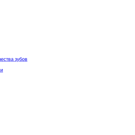
чества зубов
ми