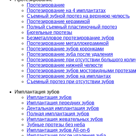
Протезирование
Протезирование на 4 имплантатах
Съемный зубной протез на верхнюю челюсть
Протезирование керамикой
Полный съемный пластиночный протез
Бюгельные протезы
Безметалловое протезирование зубов
Протезирование металлокерамикой
Протезирование зубов коронками
Протезирование зуба после удаления
Протезирование при отсутствии большого коли
Протезирование нижней челюсти
Протезирование зубов мостовидными протеза
Протезирование зубов на имплантах
Съемный протез при отсутствии зубов
Имплантация зубов
Имплантация зубов
Имплантация передних зубов
Дентальная имплантация зубов
Полная имплантация зубов
Имплантация жевательных зубов
Зубные протезы без неба
Имплантация зубов All-on-6
Имплантация после удаления зуба