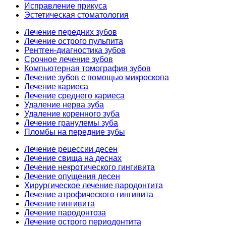
Исправление прикуса
Эстетическая стоматология
Лечение передних зубов
Лечение острого пульпита
Рентген-диагностика зубов
Срочное лечение зубов
Компьютерная томография зубов
Лечение зубов с помощью микроскопа
Лечение кариеса
Лечение среднего кариеса
Удаление нерва зуба
Удаление коренного зуба
Лечение гранулемы зуба
Пломбы на передние зубы
Лечение рецессии десен
Лечение свища на деснах
Лечение некротического гингивита
Лечение опущения десен
Хирургическое лечение пародонтита
Лечение атрофического гингивита
Лечение гингивита
Лечение пародонтоза
Лечение острого периодонтита