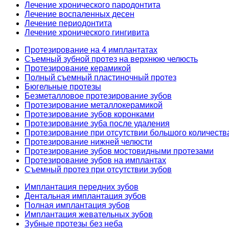
Лечение хронического пародонтита
Лечение воспаленных десен
Лечение периодонтита
Лечение хронического гингивита
Протезирование на 4 имплантатах
Съемный зубной протез на верхнюю челюсть
Протезирование керамикой
Полный съемный пластиночный протез
Бюгельные протезы
Безметалловое протезирование зубов
Протезирование металлокерамикой
Протезирование зубов коронками
Протезирование зуба после удаления
Протезирование при отсутствии большого количеств
Протезирование нижней челюсти
Протезирование зубов мостовидными протезами
Протезирование зубов на имплантах
Съемный протез при отсутствии зубов
Имплантация передних зубов
Дентальная имплантация зубов
Полная имплантация зубов
Имплантация жевательных зубов
Зубные протезы без неба