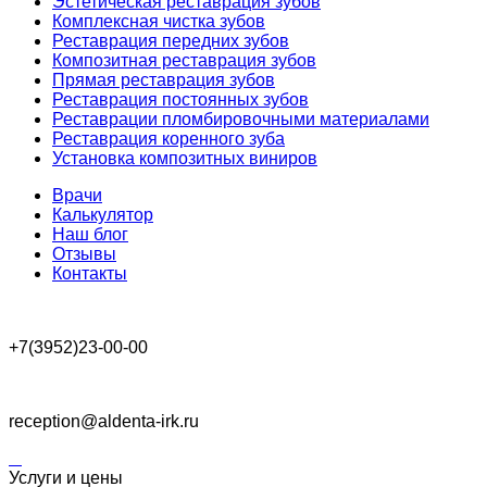
Эстетическая реставрация зубов
Комплексная чистка зубов
Реставрация передних зубов
Композитная реставрация зубов
Прямая реставрация зубов
Реставрация постоянных зубов
Реставрации пломбировочными материалами
Реставрация коренного зуба
Установка композитных виниров
Врачи
Калькулятор
Наш блог
Отзывы
Контакты
+7(3952)23-00-00
reception@aldenta-irk.ru
Услуги и цены